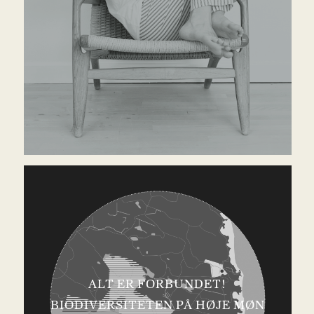
ALT ER FORBUNDET!
BIODIVERSITETEN PÅ HØJE MØN